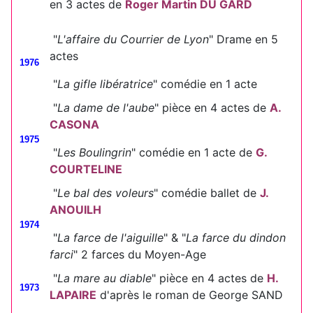
en 3 actes de
Roger Martin DU GARD
"
L'affaire du Courrier de Lyon
" Drame en 5
actes
1976
"
La gifle libératrice
" comédie en 1 acte
"
La dame de l'aube
" pièce en 4 actes de
A.
CASONA
1975
"
Les Boulingrin
" comédie en 1 acte de
G.
COURTELINE
"
Le bal des voleurs
" comédie ballet de
J.
ANOUILH
1974
"
La farce de l'aiguille
" & "
La farce du dindon
farci
" 2 farces du Moyen-Age
"
La mare au diable
" pièce en 4 actes de
H.
1973
LAPAIRE
d'après le roman de George SAND