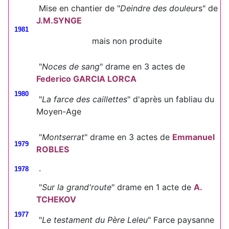
Mise en chantier de "
Deindre des douleur
s" de
J.M.SYNGE
1981
mais non produite
"
Noces de sang
" drame en 3 actes de
Federico GARCIA LORCA
1980
"
La farce des caillettes
" d'après un fabliau du
Moyen-Age
"
Montserrat
" drame en 3 actes de
Emmanuel
1979
ROBLES
.
1978
"
Sur la grand'route
" drame en 1 acte de
A.
TCHEKOV
1977
"
Le testament du Père Leleu
" Farce paysanne